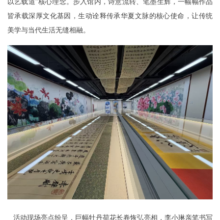
以艺载道”核心理念。步入馆内，诗意流转、笔墨生辉，一幅幅作品
皆承载深厚文化基因，生动诠释传承华夏文脉的核心使命，让传统
美学与当代生活无缝相融。
活动现场亮点纷呈，巨幅牡丹荷花长卷恢弘亮相，李小琳亲笔书写