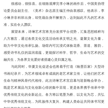
很感动，很惊喜。在细致观摩完李小琳的画作后，中国美协理
论委员会副主任、《美术》杂志原主编王仲由衷感叹。他表示，李
小琳并非科班出身，却凭藉自身不懈努力，达到如此不凡的艺术水
准，实在令人讚叹。
展望未来，诗琳艺术宫将充分发挥平台优势，汇集思想精粹与
八方雅言，通过各类文化交流活动传承文明之光、凝聚文化力量，
助力中华文化传承弘扬。场馆内可沉浸式体验花香、茶道、雅韵，
感受诗书礼仪的温润底蕴，更能探讨科学、哲学、生命与艺术的交
融共生，为各界文化爱好者搭建心灵归属之地。
与此同时，华夏文化促进会也将着手打造《翰墨百家》大型诗
书画纪录片，为艺术领域卓有成就的老艺术家立传，让他们的艺术
生命与精神风骨代代相传。此次诗琳艺术宫启幕与迎新晚会举办，
既是艺术展品与文化创新心得的集中呈现，更是各界携手传承中华
优秀传统文化的全新起点。各方将以笔墨为桥、以文化为芯，共弘
中华优秀传统文化，为民族伟大复兴、构建人类命运共同体书写更