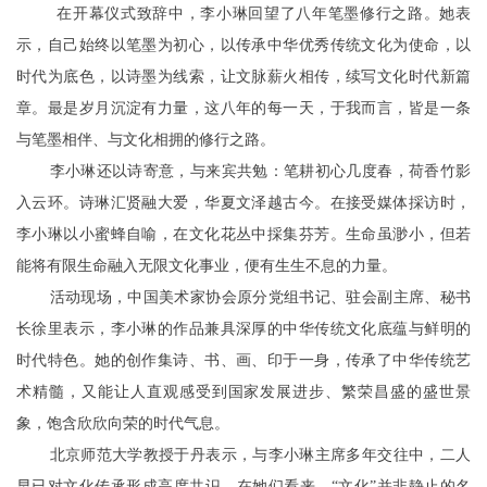
在开幕仪式致辞中，李小琳回望了八年笔墨修行之路。她表
示，自己始终以笔墨为初心，以传承中华优秀传统文化为使命，以
时代为底色，以诗墨为线索，让文脉薪火相传，续写文化时代新篇
章。最是岁月沉淀有力量，这八年的每一天，于我而言，皆是一条
与笔墨相伴、与文化相拥的修行之路。
李小琳还以诗寄意，与来宾共勉：笔耕初心几度春，荷香竹影
入云环。诗琳汇贤融大爱，华夏文泽越古今。在接受媒体採访时，
李小琳以小蜜蜂自喻，在文化花丛中採集芬芳。生命虽渺小，但若
能将有限生命融入无限文化事业，便有生生不息的力量。
活动现场，中国美术家协会原分党组书记、驻会副主席、秘书
长徐里表示，李小琳的作品兼具深厚的中华传统文化底蕴与鲜明的
时代特色。她的创作集诗、书、画、印于一身，传承了中华传统艺
术精髓，又能让人直观感受到国家发展进步、繁荣昌盛的盛世景
象，饱含欣欣向荣的时代气息。
北京师范大学教授于丹表示，与李小琳主席多年交往中，二人
早已对文化传承形成高度共识。在她们看来，“文化”并非静止的名