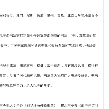
国和香港、澳门、深圳、珠海、泉州、青岛、北京大学等地举办个
代著名书法家启功先生作词称赞邵华泽的书法：“书，真草随心笔
掌握中，可见书家腕底的通透变化和收放自如的艺术胸襟，他以儒
拘泥于成法，用笔古朴、稳健，富于创新，具有篆隶风骨、楷行神
共赏，反映了时代精神风貌。书法展为我省广大书法爱好者、书法
烈的视觉冲击力，给人以美的享受。
京等地大学举办《邵华泽海外摄影展》，在北京举办《邵华泽访问