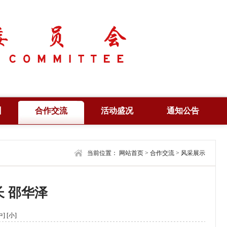
训
合作交流
活动盛况
通知公告
培训
合作项目
产业峰会
通知公告
培训
合作机构
当前位置：
学术年会
网站首页
>
合作交流
合作信息
>
风采展示
查询
联合共建
高峰论坛
编辑刊物
 邵华泽
证
风采展示
法律法规
视野纵横
中]
[小]