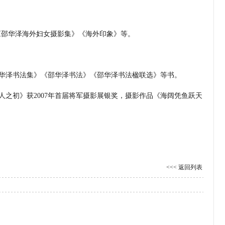
《邵华泽海外妇女摄影集》《海外印象》等。
华泽书法集》《邵华泽书法》《邵华泽书法楹联选》等书。
《人之初》获2007年首届将军摄影展银奖，摄影作品《海阔凭鱼跃天
<<< 返回列表