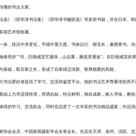
传播的书法大家。
法选》《邵华泽书法集》《邵华泽书楹联选》等多部书籍，并在日本、韩
多国艺术馆收藏。
一体，技法中求变化，平稳中显力度。书体以行、楷见长，兼擅隶书。当
物卷而舒”“书，巨细咸宜艺最殊，山岳重，腕底变通途”。在巨细咸宜的
为基础，取百家之长，形成了自家雄迈清新、敦厚稳重的风格。
大书法爱好者提供了学习、交流和鉴赏平台。他的书法艺术尊重传统而不
基础上力求适我性情，挥洒自如，特点鲜明，独自成家，耐人寻味，雅俗
难得的学习、交流机会，同时也品赏了一次丰富的书法精品盛宴，作品强
家协会会员，中国新闻摄影学会名誉会长。先后在天津、泉州、沈阳、北