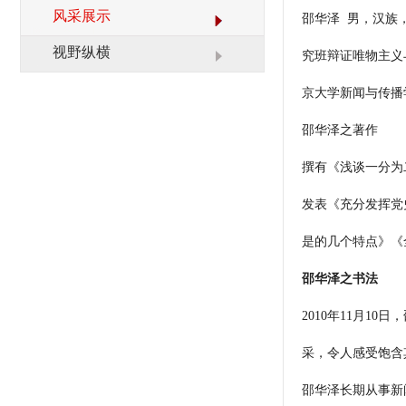
业务范围
栏目展播
风采展示
邵华泽 男，汉族，
联系我们
视野纵横
究班辩证唯物主义
京大学新闻与传播
邵华泽之著作
撰有《浅谈一分为
发表《充分发挥党
是的几个特点》《
邵华泽之书法
2010年11月
采，令人感受饱含
邵华泽长期从事新