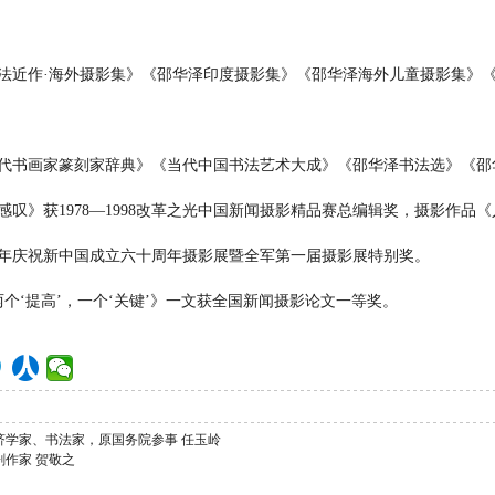
法近作·海外摄影集》《邵华泽印度摄影集》《邵华泽海外儿童摄影集》
代书画家篆刻家辞典》《当代中国书法艺术大成》《邵华泽书法选》《邵
感叹》获1978—1998改革之光中国新闻摄影精品赛总编辑奖，摄影作品
09年庆祝新中国成立六十周年摄影展暨全军第一届摄影展特别奖。
日《两个‘提高’，一个‘关键’》一文获全国新闻摄影论文一等奖。
济学家、书法家，原国务院参事 任玉岭
剧作家 贺敬之