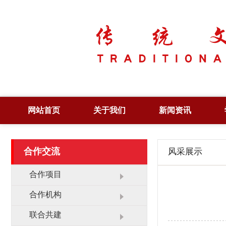
网站首页
关于我们
新闻资讯
简 介
综合新闻
合作交流
风采展示
章 程
党政要闻
领 导
图片新闻
合作项目
管 理
工作动态
合作机构
大 事 记
领导活动
联合共建