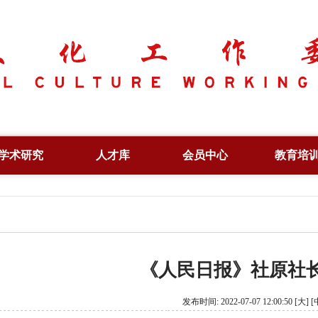
学术研究
人才库
会员中心
教育培
学术资讯
副会长
专项人才
学术论坛
常务理事
行业人才
文化创新
专家委员
培训证书
《人民日报》社原社长
出版著作
特约研究员
信息验
论文集
理事单位
发布时间: 2022-07-07 12:00:50
[大]
[