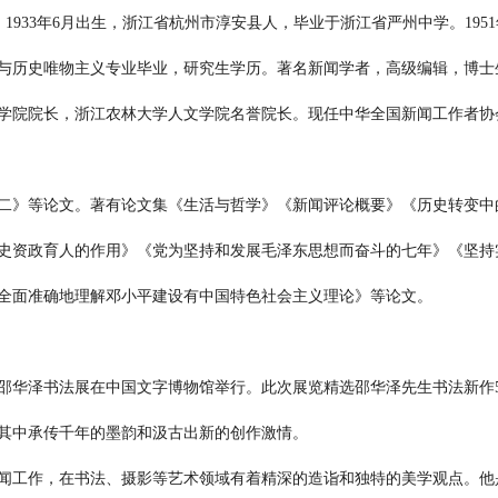
作品展示
会员单位
1933年6月出生，浙江省杭州市淳安县人，毕业于浙江省严州中学。195
立项课题
信息验证
与历史唯物主义专业毕业，研究生学历。著名新闻学者，高级编辑，博士
学院院长，浙江农林大学人文学院名誉院长。现任中华全国新闻工作者协
二》等论文。著有论文集《生活与哲学》《新闻评论概要》《历史转变中
史资政育人的作用》《党为坚持和发展毛泽东思想而奋斗的七年》《坚持
全面准确地理解邓小平建设有中国特色社会主义理论》等论文。
10日，邵华泽书法展在中国文字博物馆举行。此次展览精选邵华泽先生书法新
其中承传千年的墨韵和汲古出新的创作激情。
闻工作，在书法、摄影等艺术领域有着精深的造诣和独特的美学观点。他