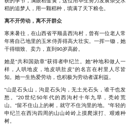
获的季节，满眼稻金黄，这位用毕生努力发展杂交水
稻的追梦人，用一颗稻种，填满了天下粮仓。
离不开劳动，离不开群众
寒来暑往，在山西省平顺县西沟村，曾有一位老人常
年将自己地里的玉米侍弄得高大壮实。一挥一锄，她
干得细致、卖力，直到90岁高龄。
她是“共和国勋章”获得者申纪兰。她“种地和做人一
样，人哄地皮，地皮哄肚皮”的名言在村里人尽皆
知。她一生热爱劳动，也积极为劳动者谋利益。
“山是石头山，沟是石头沟，无土光石头，谁干也发
愁。”20世纪50年代的西沟村十年九旱，秃岭荒
山。“留不住山上的树，就守不住沟里的地。”年轻的
申纪兰在西沟四周的山山岭岭上摸爬滚打、艰难种
树。