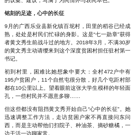
的议案、建议，写满了为民情怀与农民本色。
铭刻的足迹，心中的长征
9月的广西乐业县新化镇百坭村，田里的稻谷已经成
熟，处处是村民们忙碌的身影。这是“七一勋章”获得
者黄文秀生前战斗过的地方。2018年3月，不满30岁
的黄文秀主动请缨来到这个深度贫困村担任驻村第一
书记。
初到村里，困难比她想象中要大：全村472户中有
195户贫困户，11个自然屯很分散，好几个屯距村部
都在10公里以上。望着眼前这张大学生模样的年轻面
孔，一些村民并不愿意多聊……
但这些都没有阻挡黄文秀开始自己“心中的长征”。她
迅速调整工作方法，走访贫困户家不再直接问东问
西，而是主动帮他们扫院子、种油茶、摘砂糖橘，一
边干活一边聊家常。