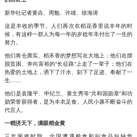
新华社记者黄垚、周勉、许雄、徐海涛
这是丰收的季节。人们再次在稻花香里说丰年的时
候，有这样一群人为每一年的岁稔年丰付出了一生的
努力。
他们将仓廪实、稻禾香的梦想写在大地上；他们在摆
脱贫困、奔向富裕的“长征路”上走了一辈子；他们在
热爱的土地上，洒下了汗水、刻下了足迹、奉献了一
生……
他们是袁隆平、申纪兰、黄文秀等“共和国勋章”和功
勋荣誉获得者，是为丰衣足食、人民小康不断奋斗的
代言人。
一稻济天下，满眼稻金黄
三年困难时期，全国遭遇粮食和副食品短缺危