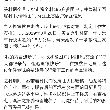
驻村两个月，她走遍全村195户贫困户，并绘制了百
坭村“民情地图”，标注上贫困户家庭信息。
白天挨家挨户走访，晚上研究脱贫对策，制定工作方
案推进……2019年3月26日，黄文秀驻村满一年，汽
车行驶里程约2.5万公里，当天她发了一条微信朋友
圈：“我心中的长征。”
“我的方言进步了，可以和贫困户用桂柳话交流了”“每
天都很辛苦，但心里很快乐”……在扶贫日记里，这
位年轻赤诚的姑娘用心记录下工作的点点滴滴。
驻村期间，她带着村民们发展壮大砂糖橘、油茶等特
色产业。而今，脱贫后的百坭村乡村面貌日新月异，
水泥路通达各个屯，许多村民都住上了楼房。在百布
屯，澳洲龙虾养殖基地养了上万尾虾苗，附近的20多
亩百香果已经挂果。