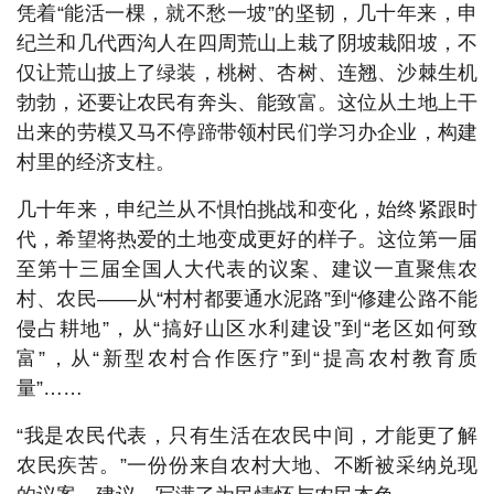
凭着“能活一棵，就不愁一坡”的坚韧，几十年来，申
纪兰和几代西沟人在四周荒山上栽了阴坡栽阳坡，不
仅让荒山披上了绿装，桃树、杏树、连翘、沙棘生机
勃勃，还要让农民有奔头、能致富。这位从土地上干
出来的劳模又马不停蹄带领村民们学习办企业，构建
村里的经济支柱。
几十年来，申纪兰从不惧怕挑战和变化，始终紧跟时
代，希望将热爱的土地变成更好的样子。这位第一届
至第十三届全国人大代表的议案、建议一直聚焦农
村、农民——从“村村都要通水泥路”到“修建公路不能
侵占耕地”，从“搞好山区水利建设”到“老区如何致
富”，从“新型农村合作医疗”到“提高农村教育质
量”……
“我是农民代表，只有生活在农民中间，才能更了解
农民疾苦。”一份份来自农村大地、不断被采纳兑现