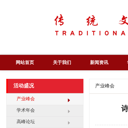
网站首页
关于我们
新闻资讯
简 介
综合新闻
活动盛况
产业峰会
章 程
党政要闻
领 导
图片新闻
产业峰会
管 理
工作动态
学术年会
大 事 记
领导活动
高峰论坛