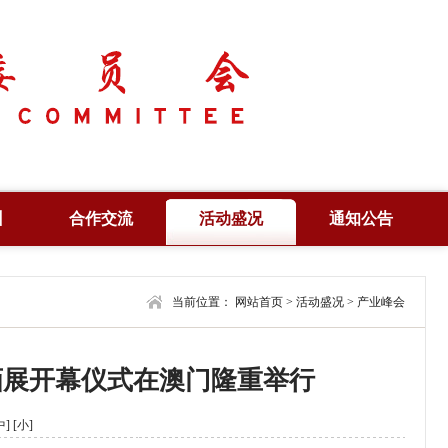
训
合作交流
活动盛况
通知公告
培训
合作项目
产业峰会
通知公告
培训
合作机构
当前位置：
学术年会
网站首页
>
活动盛况
合作信息
>
产业峰会
查询
联合共建
高峰论坛
编辑刊物
画展开幕仪式在澳门隆重举行
证
风采展示
法律法规
视野纵横
中]
[小]