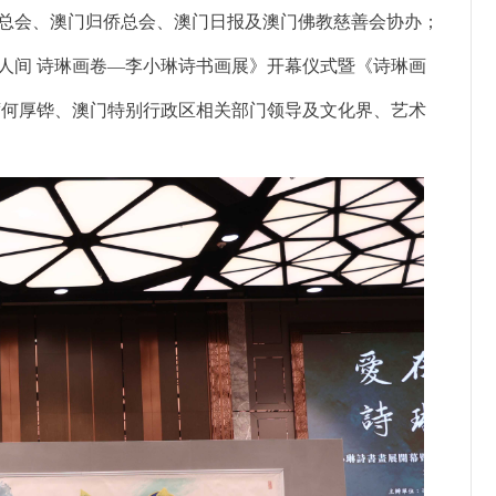
总会、澳门归侨总会、澳门日报及澳门佛教慈善会协办；
⼈间 诗琳画卷—李⼩琳诗书画展》开幕仪式暨《诗琳画
席何厚铧、澳门特别行政区相关部门领导及文化界、艺术