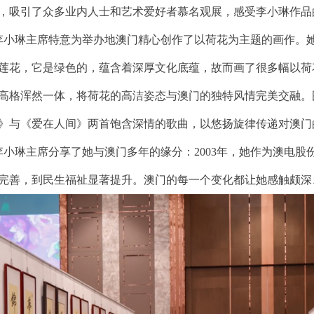
，吸引了众多业内人士和艺术爱好者慕名观展，感受李小琳作品
琳主席特意为举办地澳门精心创作了以荷花为主题的画作。她
莲花，它是绿色的，蕴含着深厚文化底蕴，故而画了很多幅以荷
高格浑然一体，将荷花的高洁姿态与澳门的独特风情完美交融。
》与《爱在人间》两首饱含深情的歌曲，以悠扬旋律传递对澳门
琳主席分享了她与澳门多年的缘分：2003年，她作为澳电股
完善，到民生福祉显著提升。澳门的每一个变化都让她感触颇深