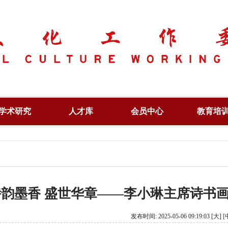
学术研究
人才库
会员中心
教育培
学术资讯
副会长
专项人才
学术论坛
常务理事
行业人才
文化创新
专家委员
培训证书
诗韵墨香 盛世华章——李小琳主席诗书
出版著作
特约研究员
信息验
论文集
理事单位
发布时间: 2025-05-06 09:19:03
[大]
[