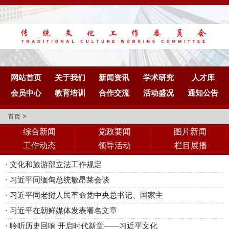
网站首页
关于我们
新闻资讯
学术研究
人才库
会员中心
教育培训
合作交流
活动盛况
通知公告
>
首页
综合新闻
党政要闻
图片新闻
工作动态
领导活动
栏目展播
·
文化和旅游部立法工作规定
·
习近平同缅甸总统敏昂莱会谈
·
习近平同老挝人民革命党中央总书记、国家主
·
习近平在朝鲜媒体发表署名文章
·
聆听历史回响 开启时代新章——习近平文化