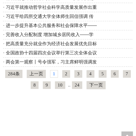
·
习近平就推动哲学社会科学高质量发展作出重
·
习近平给四所交通大学全体师生回信强调 传
·
进一步提升基本公共服务和社会保障水平——
·
完善收入分配制度 增加城乡居民收入——学
·
把高质量充分就业作为经济社会发展优先目标
·
全国政协十四届四次会议举行第三次全体会议
·
两会第一观察丨号令强军，习主席鲜明强调发
284条
上一页
1
2
3
4
5
6
7
8
9
10
..
24
下一页