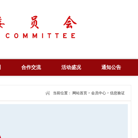
训
合作交流
活动盛况
通知公告
培训
合作项目
产业峰会
通知公告
培训
合作机构
当前位置：
学术年会
网站首页
>
会员中心
合作信息
>
信息验证
查询
联合共建
高峰论坛
编辑刊物
证
风采展示
法律法规
视野纵横