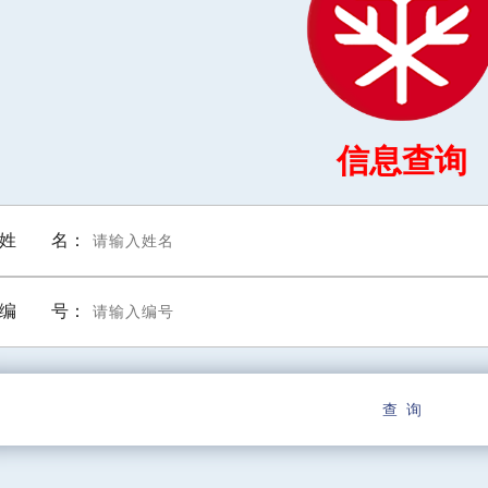
作品展示
会员单位
立项课题
信息验证
信息查询
姓 名：
编 号：
查 询