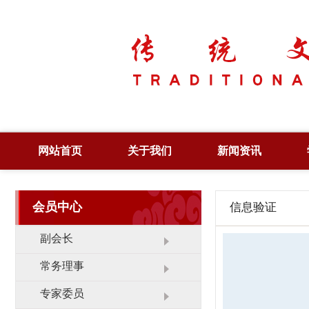
网站首页
关于我们
新闻资讯
简 介
综合新闻
会员中心
信息验证
章 程
党政要闻
领 导
图片新闻
副会长
管 理
工作动态
常务理事
大 事 记
领导活动
专家委员