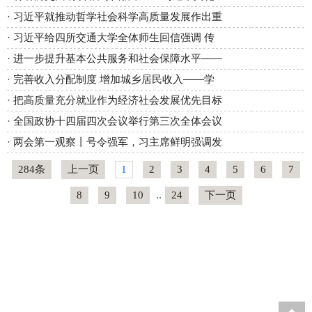
·
习近平就推动哲学社会科学高质量发展作出重
·
习近平给四所交通大学全体师生回信强调 传
·
进一步提升基本公共服务和社会保障水平——
·
完善收入分配制度 增加城乡居民收入——学
·
把高质量充分就业作为经济社会发展优先目标
·
全国政协十四届四次会议举行第三次全体会议
·
两会第一观察丨号令强军，习主席鲜明强调发
284条
上一页
1
2
3
4
5
6
7
8
9
10
..
24
下一页