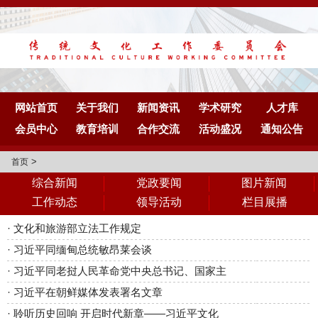
网站首页
关于我们
新闻资讯
学术研究
人才库
会员中心
教育培训
合作交流
活动盛况
通知公告
>
首页
综合新闻
党政要闻
图片新闻
工作动态
领导活动
栏目展播
·
文化和旅游部立法工作规定
·
习近平同缅甸总统敏昂莱会谈
·
习近平同老挝人民革命党中央总书记、国家主
·
习近平在朝鲜媒体发表署名文章
·
聆听历史回响 开启时代新章——习近平文化