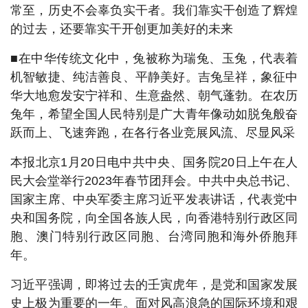
常至，历史不会辜负实干者。我们靠实干创造了辉煌
的过去，还要靠实干开创更加美好的未来
■在中华传统文化中，兔被称为瑞兔、玉兔，代表着
机智敏捷、纯洁善良、平静美好。吉兔呈祥，象征中
华大地愈发安宁祥和、生意盎然、朝气蓬勃。在农历
兔年，希望全国人民特别是广大青年像动如脱兔般奋
跃而上、飞速奔跑，在各行各业竞展风流、尽显风采
本报北京1月20日电中共中央、国务院20日上午在人
民大会堂举行2023年春节团拜会。中共中央总书记、
国家主席、中央军委主席习近平发表讲话，代表党中
央和国务院，向全国各族人民，向香港特别行政区同
胞、澳门特别行政区同胞、台湾同胞和海外侨胞拜
年。
习近平强调，即将过去的壬寅虎年，是党和国家发展
史上极为重要的一年。面对风高浪急的国际环境和艰