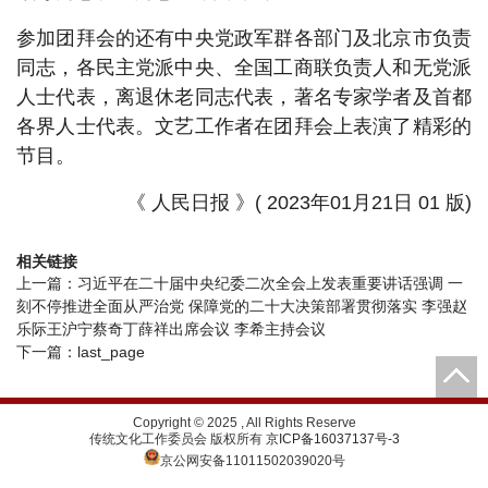
参加团拜会的还有中央党政军群各部门及北京市负责
同志，各民主党派中央、全国工商联负责人和无党派
人士代表，离退休老同志代表，著名专家学者及首都
各界人士代表。文艺工作者在团拜会上表演了精彩的
节目。
《 人民日报 》( 2023年01月21日 01 版)
相关链接
上一篇：
习近平在二十届中央纪委二次全会上发表重要讲话强调 一
刻不停推进全面从严治党 保障党的二十大决策部署贯彻落实 李强赵
乐际王沪宁蔡奇丁薛祥出席会议 李希主持会议
下一篇：
last_page
Copyright © 2025 , All Rights Reserve
传统文化工作委员会 版权所有
京ICP备16037137号-3
京公网安备11011502039020号