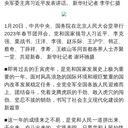
央军委主席习近平发表讲话。 新华社记者 李学仁摄
1月20日，中共中央、国务院在北京人民大会堂举行
2023年春节团拜会。党和国家领导人习近平、李克
强、栗战书、汪洋、李强、赵乐际、王沪宁、韩正、
蔡奇、丁薛祥、李希、王岐山等同首都各界人士齐聚
一堂、共迎新春。 新华社记者 谢环驰摄
■即将过去的壬寅虎年，是党和国家发展史上极为重
要的一年。面对风高浪急的国际环境和艰巨繁重的国
内改革发展稳定任务，全党全军全国各族人民迎难而
上、团结奋斗，凭着龙腾虎跃的干劲、敢入虎穴的闯
劲、坚忍不拔的韧劲，书写了社会主义现代化建设的
新篇章
■这一年的成绩来之不易，是党和人民一道拼出来、
干出来、奋斗出来的。实践表明，只要党和人民始终