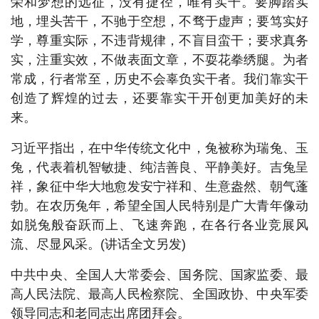
荣和梦想的远征，没有捷径，唯有实干。要脚踏实
地，埋头苦干，不驰于空想，不骛于虚声；要笃实好
学，尊重实际，不违背规律，不盲目蛮干；要求真务
实，注重实效，不做表面文章，不耍花拳绣腿。为者
常成，行者常至，历史不会辜负实干者。我们靠实干
创造了辉煌的过去，还要靠实干开创更加美好的未
来。
习近平指出，在中华传统文化中，兔被称为瑞兔、玉
兔，代表着机智敏捷、纯洁善良、平静美好。吉兔呈
祥，象征中华大地愈发安宁祥和、生意盎然、朝气蓬
勃。在农历兔年，希望全国人民特别是广大青年像动
如脱兔般奋跃而上、飞速奔跑，在各行各业竞展风
流、尽显风采。(讲话全文另发)
中共中央、全国人大常委会、国务院、国家监委、最
高人民法院、最高人民检察院、全国政协、中央军委
领导同志和老同志出席团拜会。