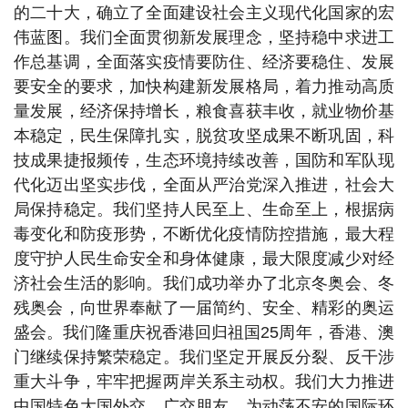
的二十大，确立了全面建设社会主义现代化国家的宏
伟蓝图。我们全面贯彻新发展理念，坚持稳中求进工
作总基调，全面落实疫情要防住、经济要稳住、发展
要安全的要求，加快构建新发展格局，着力推动高质
量发展，经济保持增长，粮食喜获丰收，就业物价基
本稳定，民生保障扎实，脱贫攻坚成果不断巩固，科
技成果捷报频传，生态环境持续改善，国防和军队现
代化迈出坚实步伐，全面从严治党深入推进，社会大
局保持稳定。我们坚持人民至上、生命至上，根据病
毒变化和防疫形势，不断优化疫情防控措施，最大程
度守护人民生命安全和身体健康，最大限度减少对经
济社会生活的影响。我们成功举办了北京冬奥会、冬
残奥会，向世界奉献了一届简约、安全、精彩的奥运
盛会。我们隆重庆祝香港回归祖国25周年，香港、澳
门继续保持繁荣稳定。我们坚定开展反分裂、反干涉
重大斗争，牢牢把握两岸关系主动权。我们大力推进
中国特色大国外交，广交朋友，为动荡不安的国际环